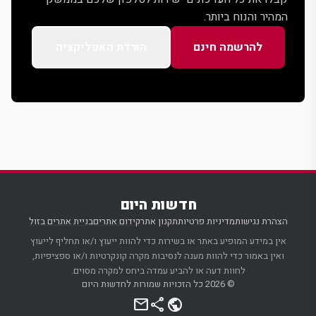
המהיר והנוח ביותר.
להרשמה חינם
הורדת האפליקציה
חדשות היום
הצהרת נגישות
מדיניות פרטיות
תקנון אתר
קידום אתרים
בניית אתרים בזול
אין במידע המופיע באתר או בשירות כדי להוות ייעוץ ו/או תחליף לייעוץ
ואין באמור כדי להוות מענה לנסיבות מקרה קונקרטיות ו/או ספציפיות,
לחוות דעה או להביע עמדה ביחס למקרה מסוים.
© 2026 כל הזכויות שמורות לחדשות היום
mail
share
public