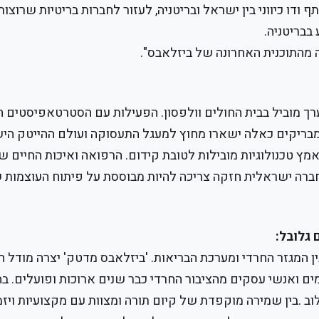
דו כיווני בין ישראל ובריטניה, לעזור לחברות בריטיות שרוצו
בבריטניה.
 מהתוכנית האחרונה של ביזלאבס".
ערך מוביל בבית החולים וולפסון. הפעילות עם הסטרטאפיסטים ה
מבריקים כאלה ישארו מחוץ למעגל התעסוקה ועולם ההייטק הי
ץ טכנולוגיות מובילות לטובת קידום. הרפואה ואיכות החיים ש
חברה ישראלית חזקה צריכה להיות מבוססת על פיתוח העוצמות 
 גלובל:
 המגזר החרדי ומערכת הבריאות. 'ביזלאבס מדטק' יצרה מודל חיו
זמים ואנשי עסקים מהציבור החרדי כבר שנים ארוכות ופועלים. ב
ב .בין שמירה מוקפדת של קיום תורה ומצוות עם מקצועיות ויזמ