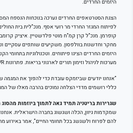
היזמים החרדים.
הצגת הסטרטאפים החרדים נערכה בנוכחות הנספח המסחרי
לפיתוח המגזר החרדי מר רועי אסף. מנכ"לית בית החולים 
קופרמן. מנכ"ל קרן קמ"ח מוטי פלדשטיין. איציק קרומבי
מחקר וחדשנות בוולפסון. משקיעים שותפים עסקיים ונציגי
היזמים החרדים הציגו פיתוחים. וטכנולוגיות בתחומי הקנא
מערכות לניהול וזימון תורים לארגוני בריאות. פתרונות VR לבעיות דיבור. טכנולוגיות לשיפור איכות חיים ועוד.
"אנחנו יודעים שביזמקס עובדת כדי להפוך את המגמה 
כללי רושמים מדדי הצלחה נמוכים בהרבה מאלו של המג
שגרירות בריטניה תמיד גאה לתמוך ביוזמות מהסוג ה
שמקדמות גיוון, הכלה ושגשוג בחברה הישראלית. אנחנו
להם לפרוח ולשגשג בכל תחומי החיים", אמר באירוע מר