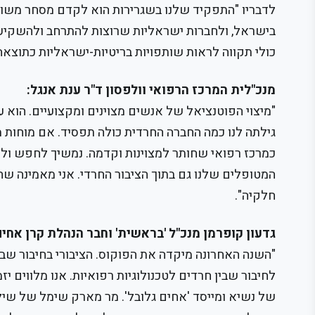
לדבריו "התפקיד שלנו בשגרירות הוא לקדם מסחר משותף ו
בישראל, ולחברות ישראליות שרוצות להתרחב ולהשקיע 
כולי תקווה לראות שותפויות בריטיות-ישראליות כתוצאה
מנכ"לית המרכז הרפואי וולפסון ד"ר ענת אנגל:
"מיצוי הפוטנציאל של אנשים מצוינים ומקצועיים. הוא 
גילתה לנו כמה החברה החרדית כולה תפסיד. אם מוחות 
כמרכז רפואי שחותר למצוינות וקדמה. נמשיך לחפש ולאמ
המטופלים שלנו גם בתוך הציבור החרדי. אני מאמינה ש
חלקיה".
גדעון קופרמן מנכ"ל 'בראשית' וחבר הנהלת קרן אחים
"השנה האחרונה מיקדה את הפוקוס. הציבורי בחיבור שבין
לחיבור שבין חרדים לטכנולוגיות רפואיות. אנו מלווים י
של נשיא ומייסד 'אחים גלובל'. מר מארק שימל של שילו