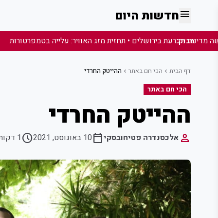
menu
חדשות היום
מבזק:
דף הבית
הכי חם באתר
ההייטק החרדי
chevron_left
chevron_left
הכי חם באתר
ההייטק החרדי
schedule
calendar_today
person
אלכסנדרה פטיחובסקי
10 באוגוסט, 2021
1 דקות קריאה