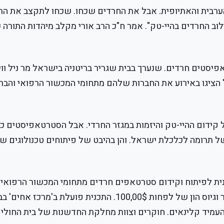
הערבית והאתיופית. אבל את החרדים שכחו. שכחו לתקצב את ה
 החרדים בהיי-טק". אמר ח"כ הרב אורי מקלב מיהדות התורה שכ
יסטים חרדים. שנערך בבית שגריר בריטניה בישראל מר ניל וויג
הציגו באירוע את החברות שלהם מתחומי המכשור הרפואי והבר
ידום ההיי-טק והיזמות במגזר החרדי. אבל הסטרטאפיסטים כא
ל תרומה לכלכלת ישראל. והן בהיבט של פיתוחים טכנולוגים שי
כנית לפיתוח וקידום סטרטאפים חרדים מתחומי המכשור הרפואי 
הדיגיטלית ונמצאים בשלבים מתקדמים של פיתוח. מוצר וגיוס הון של לפחות 100,00$. התכנית פועל
העמיד קלינאים. חוקרים וצוות מחלקת החדשנות של בית החולי