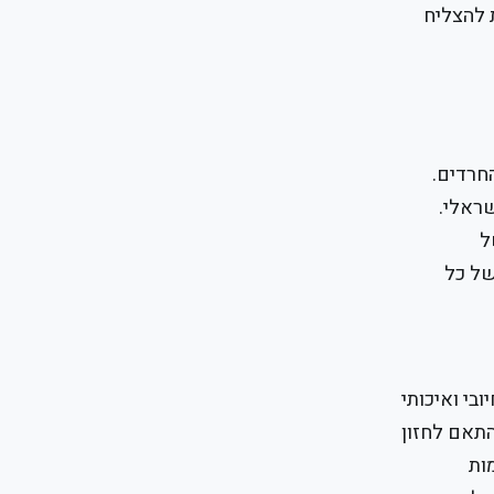
ת להצליח
חרדים.
שראלי.
ל
של כל
בי ואיכותי
התאם לחזון
ות