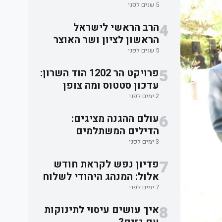
האבלים על אסון מירון
5 שנים לפני
4
הרב הראשי לישראל
הראשון לציון ושר האוצר
סיכמו: תקציב השמיטה
5 שנים לפני
ישוחרר לאלתר.
5
פרויקט הר 1202 הוד השרון:
עדכון סטטוס ומה צופן
העתיד למשקיעים
2 ימים לפני
6
עולם ההגנה מציגים:
הדילים המשתלמים
בישראל למוצרי הגנה
3 ימים לפני
עצמית
7
פדיון נפש לקראת חודש
אלול: המנהג היהודי לשלוח
שמות ובקשות לתפילה
7 ימים לפני
וברכה
8
איך עושים עיסוי לתינוקות