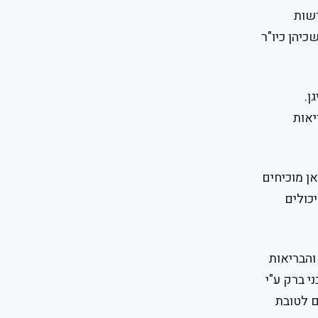
רשות
יהן כיו"ר
ן.
יאות
ן מוכיחים
כולים
והבריאות
ת ב'מרכז אחים' בבני ברק ע"י
ם לטובת