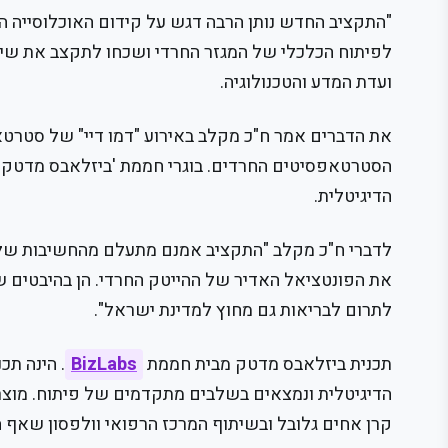
"התקציב החדש נותן הרבה דגש על קידום האוכלוסייה 
לפיתוח הכלכלי של המגזר החרדי ושכחו לתקצב את שילוב
ועדת המדע והטכנולוגיה.
את הדברים אמר ח"כ מקלב באירוע "דמו דיי" של סטרטאפ
הסטרטאפסיטים החרדים. בוגרי חממת 'ביזלאבס מדטק' 
הדיגיטלית.
לדברי ח"כ מקלב "התקציב אמנם מתעלם מהחשיבות של ק
את הפונטציאל האדיר של ההייטק החרדי. הן בהיבטים ש
לתרום לבריאות גם מחוץ למדינת ישראל".
תכנית ביזלאבס מדטק מבית חממת
BizLabs
. הינה ת
קרן אחים גלובל ובשיתוף המרכז הרפואי וולפסון שאף 