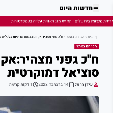
menu
חדשות היום
מבזק:
דף הבית
הכי חם באתר
ח"כ גפני מצהיר:אקדם בכנסת מדיניות כלכלית ס
chevron_left
chevron_left
הכי חם באתר
ח"כ גפני מצהיר:אקד
סוציאל דמוקרטית
schedule
calendar_today
person
עידן הראל
14 בדצמבר, 2022
1 דקות קריאה