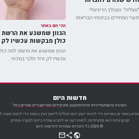
החזיר כסף ללקוחות.
מצליח": המהלך הדיגיטלי
רי המחירים בביטוחי הבריאות
הכי חם באתר
הגוון שמשגע את הרשת 
כולן מבקשות עכשיו לק ו
חלבי במכוני היופי
הגוון שמשגע את הרשת: למה כול
עכשיו לק ורוד חלבי במכוני...
חדשות היום
הצהרת נגישות
מדיניות פרטיות
תקנון אתר
קידום אתרים
בניית אתרים בזול
פיע באתר או בשירות כדי להוות ייעוץ ו/או תחליף לייעוץ ואין באמור כדי להוות מענה 
קונקרטיות ו/או ספציפיות, לחוות דעה או להביע עמדה ביחס למקרה מסוים.
© 2026 כל הזכויות שמורות לחדשות היום
mail
share
public