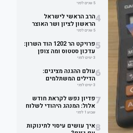
האבלים על אסון מירון
5 שנים לפני
4
הרב הראשי לישראל
הראשון לציון ושר האוצר
סיכמו: תקציב השמיטה
5 שנים לפני
ישוחרר לאלתר.
5
פרויקט הר 1202 הוד השרון:
עדכון סטטוס ומה צופן
העתיד למשקיעים
3 ימים לפני
6
עולם ההגנה מציגים:
הדילים המשתלמים
בישראל למוצרי הגנה
3 ימים לפני
עצמית
7
פדיון נפש לקראת חודש
אלול: המנהג היהודי לשלוח
שמות ובקשות לתפילה
שבוע 1 לפני
וברכה
8
איך עושים עיסוי לתינוקות