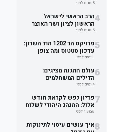
האבלים על אסון מירון
5 שנים לפני
4
הרב הראשי לישראל
הראשון לציון ושר האוצר
סיכמו: תקציב השמיטה
5 שנים לפני
ישוחרר לאלתר.
5
פרויקט הר 1202 הוד השרון:
עדכון סטטוס ומה צופן
העתיד למשקיעים
3 ימים לפני
6
עולם ההגנה מציגים:
הדילים המשתלמים
בישראל למוצרי הגנה
4 ימים לפני
עצמית
7
פדיון נפש לקראת חודש
אלול: המנהג היהודי לשלוח
שמות ובקשות לתפילה
שבוע 1 לפני
וברכה
8
איך עושים עיסוי לתינוקות