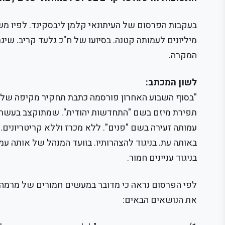
בעקבות הפרסום של העיתונאי קלמן ליבסקינד. לפיו מש
מיליונים לעמותה קטנה. בסיועו של ח"כ גלעד קריב. שיג
המקרה.
לשון המכתב:
"בסוף השבוע האחרון פורסמה כתבת תחקיר מקיפה של הע
תפירת מיזם בשם "התחדשות יהודית". שמתוקצב בעשרות
עמותה זעירה בשם "פנים". ללא מכרז וללא קריטריונים. 
באותה עת. בניגוד להצהרותיו. בוועד המנהל של אותה ע
בניגוד עניינים חמור.
לפי הפרסום נראה כי מדובר במעשים חמורים של מרמה ו
את הנושאים הבאים: