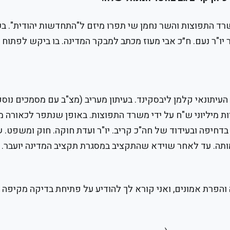
רד התפוצות והשר נחמן שי תפרו מיזם ל"התחדשות יהודית". ב
ר יו"ר נעם. ח״כ אבי מעוז מכתב למבקר המדינה. בו ביקש לפתוח
יתונאי קלמן ליבסקינד. בעיתון מעריב (מצ"ב עם מסמכים נוספ
 מיליוני ש"ח על ידי משרד התפוצות. באופן שנתפר לכאורה 
בדחיפה ובעידוד של חה"כ קריב. יו"ר ועדת חוקה. חוק ומשפט. ש
מותה. עד לאחר שוידא שהתקציב במסגרת תקציב המדינה יועבר. ו
הפרת אמונים, ואני קורא לך להודיע על פתיחת בדיקה מקיפה