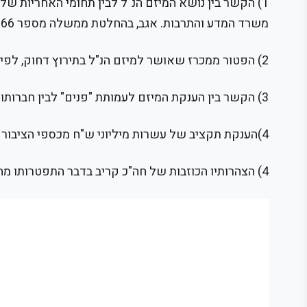
1) הקשר בין נושא המיזם הנ"ל לבין תחומי האחריות
משרד המדע והתרבות. אגב, בהחלטת ממשלה מספר 366 מיום 9.9.20 הוקצו כספים לטובת התחדשות יהודית)
2) הפטור ממכרז שאושר למיזם הנ"ל בתירוץ דחוק, לפיו כביכול תחום אחריותו של משרד התפוצות כולל גם חברה ולא רק תפוצות.
3) הקשר בין הענקת המיזם לעמותת "פנים" לבין חברותו של חה"כ קריב בוועד המנהל שלה עד לא מכבר.
4)הענקת תקציב של עשרות מיליוני ש"ח מכספי הציבור לעמותה שניסיונה מסתכם בניהול תקציב של מאות אלפי ש"ח.
4) הצהרותיו הכוזבות של חה"כ קריב בדבר התפטרותו מהוועד המנהל של העמותה בזמן שהיה עדיין חבר בו.