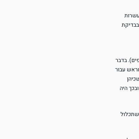
עשרות
 בבדיקת
ים). בדבר
מראש עבור
כיהן
בכך היה
 שתכלול