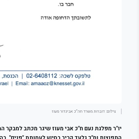
צילום: דוברות משרד חה"כ אביגדור מעוז
יו"ר מפלגת נעם ח"כ אבי מעוז שיגר מכתב למבקר ה
התפוצות וח"כ גלעד קריב בסיוע לעמותת "פנים", בה 