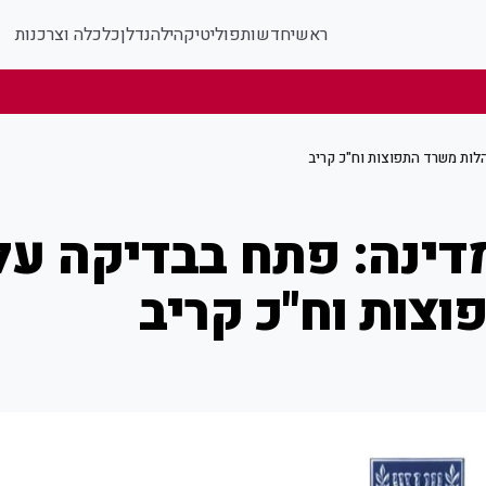
ראשי
חדשות
פוליטי
קהילה
נדלן
כלכלה וצרכנות
לות משרד התפוצות וח"כ קריב
דינה: פתח בבדיקה על
צות וח"כ קריב