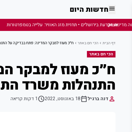
menu
חדשות היום
מבזק:
דף הבית
הכי חם באתר
ח״כ מעוז למבקר המדינה: פתח בבדיקה על התנה
chevron_left
chevron_left
הכי חם באתר
ח״כ מעוז למבקר המ
התנהלות משרד התפו
schedule
calendar_today
person
דנה ברגיל
18 באוגוסט, 2022
1 דקות קריאה