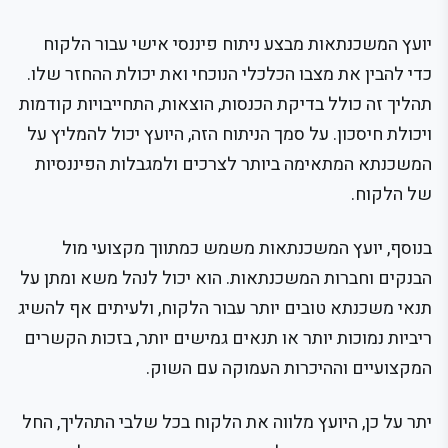
יועץ המשכנתאות מבצע ניתוח פיננסי אישי עבור הלקוח
כדי להבין את מצבו הכלכלי הנוכחי ואת יכולת ההחזר שלו.
תהליך זה כולל בדיקת הכנסות, הוצאות, התחייבויות קודמות
ויכולת חיסכון. על סמך הניתוח הזה, היועץ יכול להמליץ על
המשכנתא המתאימה ביותר לצרכים ולמגבלות הפיננסיות
של הלקוח.
בנוסף, יועץ המשכנתאות משמש כמתווך מקצועי מול
הבנקים וחברות המשכנתאות. הוא יכול לנהל משא ומתן על
תנאי משכנתא טובים יותר עבור הלקוח, ולעיתים אף להשיג
ריביות נמוכות יותר או תנאים גמישים יותר, בזכות הקשרים
המקצועיים וההיכרות העמוקה עם השוק.
יתר על כן, היועץ מלווה את הלקוח בכל שלבי התהליך, החל