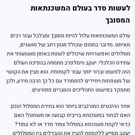
לעשות סדר בעולם המשכנתאות
המסובך
עולם המשכנתאות עלול להיות מסובך ומבלבל עבור רבים
מאיתנו. מדובר בתחום שכולל מגוון רחב של מושגים,
מסלולים ואפשרויות שיכולים לשנות באופן משמעותי את
עתידנו הכלכלי. יעקב הימלפרב מתמחה בהפיכת העולם
הזה לפשוט וברור יותר עבור לקוחותיו. הוא מבין את הקושי
של משפחות ויחידים להתמודד עם כל כך הרבה מידע, ולכן
מתמקד בפישוט התהליכים והסברים מפורטים.
אחד ההיבטים המורכבים ביותר הוא בחירת המסלול הנכון.
האם לבחור במשכנתא בריבית קבועה או משתנה? האם
כדאי לקחת משכנתא במסלול צמוד מדד או לא צמוד?
יעקב מסייע ללקוחות להבין את ההבדלים בין המסלולים