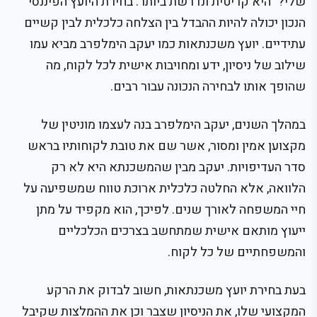
שלי?" היא קריטית ונדרשת ביותר. בחירת היועץ הפיננסי
הנכון יכולה להיות ההבדל בין הצלחה כלכלית לבין קשיים
עתידיים. יועץ משכנתאות כמו יעקב הימלפרב מביא עמו
שילוב של ניסיון, ידע ומחויבות אישית לכל לקוח, מה
שהופך אותו לבחירה הנכונה עבור רבים.
במהלך השנים, יעקב הימלפרב בנה לעצמו מוניטין של
מקצוען אמין ומסור, אשר שם את טובת לקוחותיו בראש
סדר העדיפויות. יעקב מבין שהמשכנתא היא לא רק
הלוואה, אלא החלטה כלכלית ארוכת טווח שמשפיעה על
חיי המשפחה לאורך שנים. לפיכך, הוא מקפיד על מתן
ייעוץ מותאם אישית שמתחשב בצרכים הכלכליים
והמשפחתיים של כל לקוח.
בעת בחירת יועץ משכנתאות, חשוב לבדוק את הרקע
המקצועי שלו, את הניסיון שצבר וכן את ההמלצות שקיבל