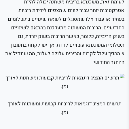
לעומת זאת, משכנתא בריבית משתנה יכולה להיות
אטרקטיבית יותר עבור לווים שמצפים לירידת ריביות
בעתיד או עבור אלו שמסוגלים לשאת שינויים בתשלומים
החודשיים. הריבית המשתנה מתעדכנת בהתאם לשינויים
בשוק הריביות, כלומר, כאשר הריבית בשוק יורדת, גם
תשלומי המשכנתא עשויים לרדת. אך יש לקחת בחשבון
שההפך עלול לקרות והריבית עלולה לעלות, מה שיגדיל את
ההחזר החודשי.
תרשים המציג דוגמאות לריביות קבועות ומשתנות לאורך
זמן.