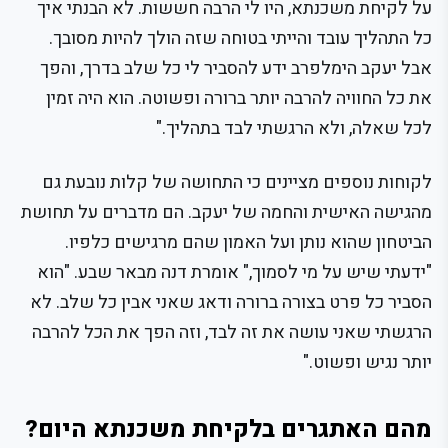
על לקיחת משכנתא, היו לי הרבה חששות. לא הבנתי איך
כל התהליך עובד והייתי בטוחה שזה הולך להיות מסובך.
אבל יעקב הימלפרב ידע להסביר לי כל שלב בדרך, והפך
את כל החוויה להרבה יותר ברורה ופשוטה. הוא היה זמין
לכל שאלה, ולא הרגשתי לבד בתהליך."
לקוחות נוספים מציינים כי התחושה של קלות נובעת גם
מהגישה האישית והחמה של יעקב. הם מדברים על תחושת
הביטחון שהוא נותן ועל האמון שהם מרגישים כלפיו.
"ידעתי שיש על מי לסמוך," אומרת דנה מבאר שבע. "הוא
הסביר כל פרט בצורה ברורה ודאג שאני אבין כל שלב. לא
הרגשתי שאני עושה את זה לבד, וזה הפך את הכל להרבה
יותר נגיש ופשוט."
מהם האתגרים בלקיחת משכנתא היום?