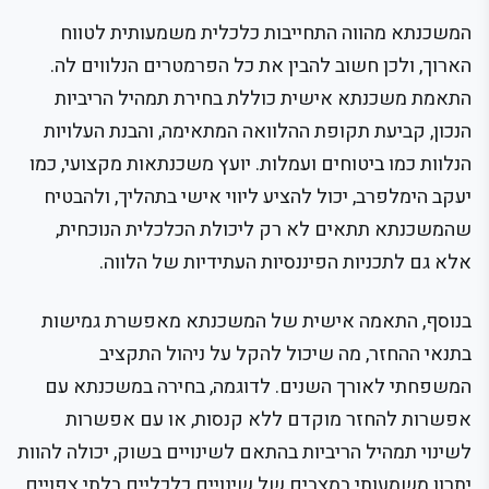
המשכנתא מהווה התחייבות כלכלית משמעותית לטווח
הארוך, ולכן חשוב להבין את כל הפרמטרים הנלווים לה.
התאמת משכנתא אישית כוללת בחירת תמהיל הריביות
הנכון, קביעת תקופת ההלוואה המתאימה, והבנת העלויות
הנלוות כמו ביטוחים ועמלות. יועץ משכנתאות מקצועי, כמו
יעקב הימלפרב, יכול להציע ליווי אישי בתהליך, ולהבטיח
שהמשכנתא תתאים לא רק ליכולת הכלכלית הנוכחית,
אלא גם לתכניות הפיננסיות העתידיות של הלווה.
בנוסף, התאמה אישית של המשכנתא מאפשרת גמישות
בתנאי ההחזר, מה שיכול להקל על ניהול התקציב
המשפחתי לאורך השנים. לדוגמה, בחירה במשכנתא עם
אפשרות להחזר מוקדם ללא קנסות, או עם אפשרות
לשינוי תמהיל הריביות בהתאם לשינויים בשוק, יכולה להוות
יתרון משמעותי במצבים של שינויים כלכליים בלתי צפויים.