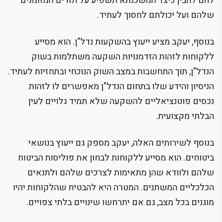
להם להבין כיצד המשכנתא תשפיע על תזרים המזומנים
שלהם ועל יכולתם לחסוך לעתיד.
בנוסף, יעקב מציע ייעוץ בהשקעות נדל"ן. הוא מסייע
ללקוחות לזהות הזדמנויות השקעה משתלמות בשוק
הנדל"ן, תוך התחשבות במצב השוק הנוכחי ובתחזיות לעתיד.
הניסיון והידע שלו בתחום הנדל"ן מאפשרים לו לזהות
נכסים פוטנציאליים להשקעה שלא תמיד גלויים לעין
הבלתי מקצועית.
בנוסף לשירותים האלה, יעקב מספק גם ייעוץ בנושאי
ביטוחים. הוא מסייע ללקוחות לבחון את פוליסות הביטוח
שלהם ולוודא שהן מתאימות לצרכים שלהם ולתנאים
הכלכליים המשתנים. המטרה היא להבטיח שהלקוחות יהיו
מוגנים בכל מצב, גם אם יתרחשו שינויים בלתי צפויים.