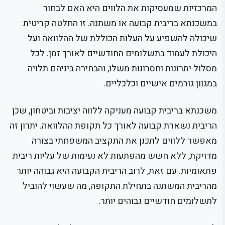
המרכזיות שמעסיקות את הלווים היא האם לבחור
במשכנתא בריבית קבועה או משתנה. זו החלטה קריטית
שיכולה להשפיע על העלות הכוללת של ההלוואה ועל
היכולת לעמוד בתשלומים החודשיים לאורך זמן. לכל
מסלול יתרונות וחסרונות משלו, והבחירה ביניהם תלויה
במגוון גורמים אישיים וכלכליים.
משכנתא בריבית קבועה מעניקה ללווה יציבות וביטחון, שכן
הריבית נשארת קבועה לאורך כל תקופת ההלוואה. יתרון זה
מאפשר ללווים לתכנן את התקציב המשפחתי בצורה
מדויקת, ללא חשש מהפתעות לא נעימות של עליות ריבית
פתאומיות. עם זאת, לרוב הריבית הקבועה היא גבוהה יותר
מהריבית המשתנה בתחילת התקופה, מה שעשוי להוביל
לתשלומים חודשיים גבוהים יותר.