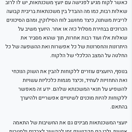
כאשר לקוח מגיע לפגישה עם יועץ משכנתאות, יש לו לרוב
שאלות רבות, כמו מה ההבדל בין משכנתאות בריבית קבועה
לריבית משתנה, כיצד מחושב לוח הסילוקין, ומהם הסיכונים
הכרוכים בבחירת מסלול כזה או אחר. היועץ משיב על
שאלות אלו ועוד רבות אחרות, תוך שהוא מסביר את
היתרונות והחסרונות של כל אפשרות ואת ההשפעה של כל
החלטה על המצב הכלכלי של הלקוח.
בנוסף, היועצים עוזרים ללקוחות להבין את השוק הנוכחי
ואת התחזיות לעתיד, וכיצד מגמות כלכליות עשויות
להשפיע על תנאי המשכנתא שלהם. ידע זה מאפשר
ללקוחות להיות מוכנים לשינויים אפשריים ולהיערך
בהתאם.
יועצי המשכנתאות מבינים גם את החשיבות של התאמה
אישית, ולכן הם מקדישים זמן להקשיב לצרכים ולמטרות