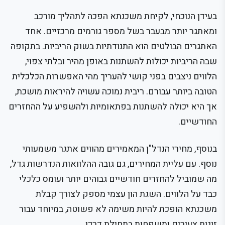
בעידן הנוכחי, לקיחת משכנתא הפכה לתהליך מורכב
ומאתגר יותר מבעבר בשל מספר גורמים מרכזיים. אחד
האתגרים הבולטים הוא התנודתיות בשוק הריביות. בתקופה
שבה הריביות יכולות להשתנות באופן מהיר ובלתי צפוי,
הלווים ניצבים בפני קושי להעריך מהי האפשרות הכלכלית
הטובה ביותר עבורם. ריבית נמוכה עשויה להיראות מושכת,
אך היא יכולה להשתנות בפתאומיות ולהשפיע על ההחזרים
החודשיים.
בנוסף, מחירי הנדל"ן המאמירים מהווים אתגר משמעותי
נוסף. עם עליית המחירים, גם גובה ההלוואות הנדרשות גדל,
מה שמוביל להחזרים חודשיים גבוהים יותר ועומס כלכלי
כבד על הלווים. השגת הון עצמי מספק לצורך קבלת
משכנתא הופכת להיות משימה לא פשוטה, במיוחד עבור
זוגות צעירים ומשפחות בתחילת דרכן.