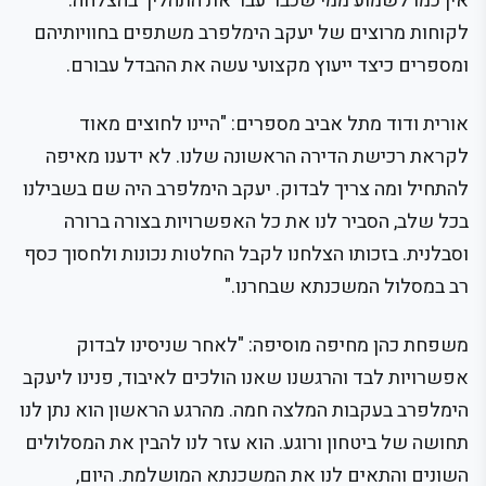
אין כמו לשמוע ממי שכבר עבר את התהליך בהצלחה.
לקוחות מרוצים של יעקב הימלפרב משתפים בחוויותיהם
ומספרים כיצד ייעוץ מקצועי עשה את ההבדל עבורם.
אורית ודוד מתל אביב מספרים: "היינו לחוצים מאוד
לקראת רכישת הדירה הראשונה שלנו. לא ידענו מאיפה
להתחיל ומה צריך לבדוק. יעקב הימלפרב היה שם בשבילנו
בכל שלב, הסביר לנו את כל האפשרויות בצורה ברורה
וסבלנית. בזכותו הצלחנו לקבל החלטות נכונות ולחסוך כסף
רב במסלול המשכנתא שבחרנו."
משפחת כהן מחיפה מוסיפה: "לאחר שניסינו לבדוק
אפשרויות לבד והרגשנו שאנו הולכים לאיבוד, פנינו ליעקב
הימלפרב בעקבות המלצה חמה. מהרגע הראשון הוא נתן לנו
תחושה של ביטחון ורוגע. הוא עזר לנו להבין את המסלולים
השונים והתאים לנו את המשכנתא המושלמת. היום,