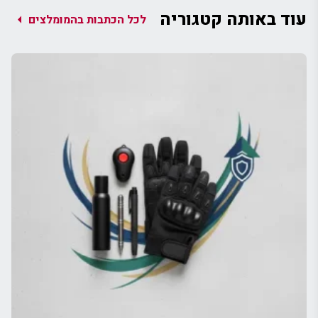
עוד באותה קטגוריה
arrow_left
לכל הכתבות בהמומלצים