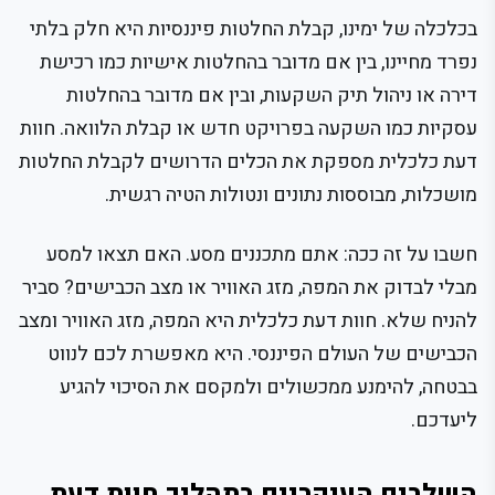
בכלכלה של ימינו, קבלת החלטות פיננסיות היא חלק בלתי
נפרד מחיינו, בין אם מדובר בהחלטות אישיות כמו רכישת
דירה או ניהול תיק השקעות, ובין אם מדובר בהחלטות
עסקיות כמו השקעה בפרויקט חדש או קבלת הלוואה. חוות
דעת כלכלית מספקת את הכלים הדרושים לקבלת החלטות
מושכלות, מבוססות נתונים ונטולות הטיה רגשית.
חשבו על זה ככה: אתם מתכננים מסע. האם תצאו למסע
מבלי לבדוק את המפה, מזג האוויר או מצב הכבישים? סביר
להניח שלא. חוות דעת כלכלית היא המפה, מזג האוויר ומצב
הכבישים של העולם הפיננסי. היא מאפשרת לכם לנווט
בבטחה, להימנע ממכשולים ולמקסם את הסיכוי להגיע
ליעדכם.
השלבים העיקריים בתהליך חוות דעת