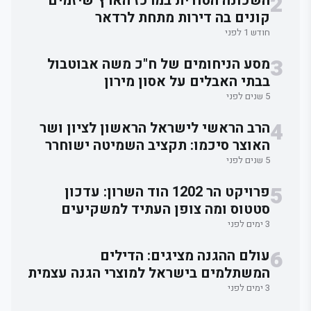
2
השכונה הסודית במרכז הארץ שיזמים
קונים בה דירות מתחת לרדאר
חודש 1 לפני
3
מסע הניחומים של ח"כ משה אבוטבול
בבתי האבלים על אסון מירון
5 שנים לפני
4
הרב הראשי לישראל הראשון לציון ושר
האוצר סיכמו: תקציב השמיטה ישוחרר
לאלתר.
5 שנים לפני
5
פרויקט הר 1202 הוד השרון: עדכון
סטטוס ומה צופן העתיד למשקיעים
3 ימים לפני
6
עולם ההגנה מציגים: הדילים
המשתלמים בישראל למוצרי הגנה עצמית
3 ימים לפני