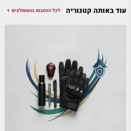
עוד באותה קטגוריה
arrow_left
לכל הכתבות בהמומלצים