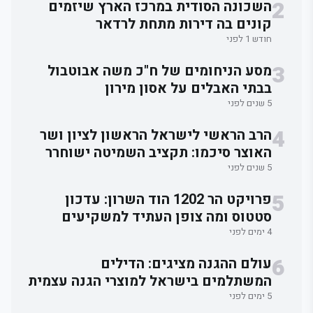
2
השכונה הסודית במרכז הארץ שיזמים
קונים בה דירות מתחת לרדאר
חודש 1 לפני
3
מסע הניחומים של ח"כ משה אבוטבול
בבתי האבלים על אסון מירון
5 שנים לפני
4
הרב הראשי לישראל הראשון לציון ושר
האוצר סיכמו: תקציב השמיטה ישוחרר
לאלתר.
5 שנים לפני
5
פרויקט הר 1202 הוד השרון: עדכון
סטטוס ומה צופן העתיד למשקיעים
4 ימים לפני
6
עולם ההגנה מציגים: הדילים
המשתלמים בישראל למוצרי הגנה עצמית
5 ימים לפני