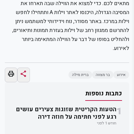
מתאים לכם. כדי למצוא את הווילה שבה תארחו את
המסיבה הגדולה, היכנסו לאתר וילות A ותתחילו לחפש
וילות במרכז. באתר מסודר, נוח וידידותי למשתמש ניתן
להתרשם ממגוון רחב של וילות בעזרת תמונות ותיאורים,
ולהחליט בסופו של דבר על הווילה המתאימה ביותר
לאירוע.
print
share
אירוע
בר מצווה
ברית מילה
כתבות נוספות
1
הטעות הקריטית שזוגות צעירים עושים
רגע לפני חתימה על חוזה דירה
חודש 1 לפני