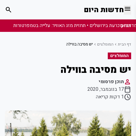
menu
חדשות היום
search
מבזק:
דף הבית
המומלצים
יש מסיבה בווילה
chevron_left
chevron_left
המומלצים
יש מסיבה בווילה
person
תוכן פרסומי
calendar_today
17 בנובמבר, 2020
schedule
1 דקות קריאה