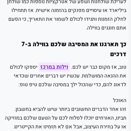
לעריכת שולחנות ושפע של אטרקציות נוספות כמו שולחן
ביליארד או עיסויים מפנקים בהזמנה אישית. אז תתחילו
לחלק הזמנות ותגידו לכולם לשמור את התאריך, כי הפעם
אתם חוגגים בווילה.
כך תארגנו את המסיבה שלכם בווילה ב-7
דרכים
טוב, אז מקום כבר יש לכם.
וילות במרכז
יספקו לכולם
את ההנאה המושלמת. עכשיו יש דברים אחרים שכדאי
לדאוג להם, כדי שהכול ילך במסיבה שלכם טיפ טופ:
האוכל
זהו אחד הדברים החשובים ביותר שיש להביא בחשבון.
תבינו, האורחים יוכלו לסלוח לכם על הטעם שלכם במוזיקה
או על בחירת העיצוב, אבל אם לא תזמינו את הקייטרינג