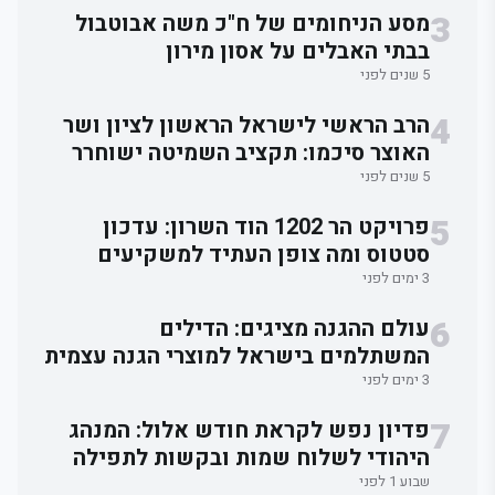
3
מסע הניחומים של ח"כ משה אבוטבול
בבתי האבלים על אסון מירון
5 שנים לפני
4
הרב הראשי לישראל הראשון לציון ושר
האוצר סיכמו: תקציב השמיטה ישוחרר
לאלתר.
5 שנים לפני
5
פרויקט הר 1202 הוד השרון: עדכון
סטטוס ומה צופן העתיד למשקיעים
3 ימים לפני
6
עולם ההגנה מציגים: הדילים
המשתלמים בישראל למוצרי הגנה עצמית
3 ימים לפני
7
פדיון נפש לקראת חודש אלול: המנהג
היהודי לשלוח שמות ובקשות לתפילה
וברכה
שבוע 1 לפני