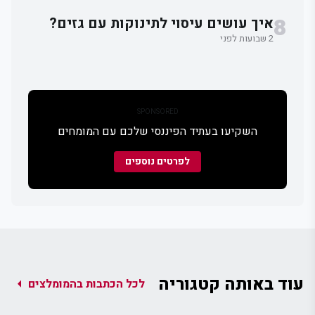
8
איך עושים עיסוי לתינוקות עם גזים?
2 שבועות לפני
SPONSORED
השקיעו בעתיד הפיננסי שלכם עם המומחים
לפרטים נוספים
עוד באותה קטגוריה
arrow_left
לכל הכתבות בהמומלצים