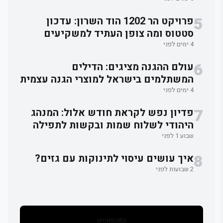
לאלתר.
5
פרויקט הר 1202 הוד השרון: עדכון
סטטוס ומה צופן העתיד למשקיעים
4 ימים לפני
6
עולם ההגנה מציגים: הדילים
המשתלמים בישראל למוצרי הגנה עצמית
4 ימים לפני
7
פדיון נפש לקראת חודש אלול: המנהג
היהודי לשלוח שמות ובקשות לתפילה
וברכה
שבוע 1 לפני
8
איך עושים עיסוי לתינוקות עם גזים?
2 שבועות לפני
SPONSORED