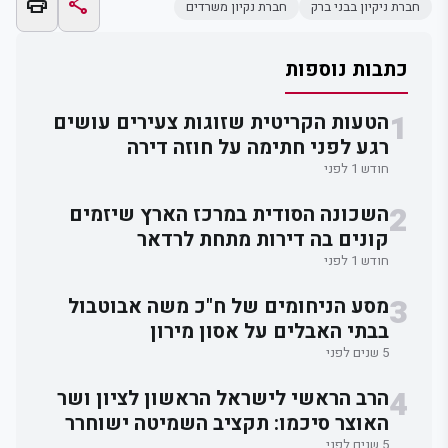
print
share
חברת ניקיון בבני ברק
חברת נקיון משרדים
כתבות נוספות
1
הטעות הקריטית שזוגות צעירים עושים
רגע לפני חתימה על חוזה דירה
חודש 1 לפני
2
השכונה הסודית במרכז הארץ שיזמים
קונים בה דירות מתחת לרדאר
חודש 1 לפני
3
מסע הניחומים של ח"כ משה אבוטבול
בבתי האבלים על אסון מירון
5 שנים לפני
4
הרב הראשי לישראל הראשון לציון ושר
האוצר סיכמו: תקציב השמיטה ישוחרר
5 שנים לפני