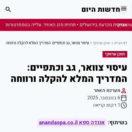
menu
חדשות היום
search
מבזק:
דף הבית
תוכן שיווקי
עיסוי צוואר, גב וכתפיים: המדריך המלא להקלה ורווחה
chevron_left
chevron_left
תוכן שיווקי
עיסוי צוואר, גב וכתפיים:
המדריך המלא להקלה ורווחה
person
מערכת האתר
calendar_today
6 בנובמבר, 2025
schedule
1 דקות קריאה
בשיתוף:
אננדה ספא anandaspa.co.il