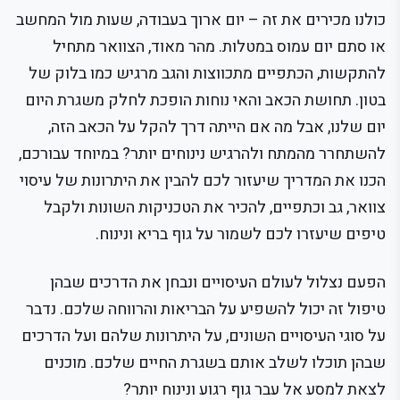
כולנו מכירים את זה – יום ארוך בעבודה, שעות מול המחשב
או סתם יום עמוס במטלות. מהר מאוד, הצוואר מתחיל
להתקשות, הכתפיים מתכווצות והגב מרגיש כמו בלוק של
בטון. תחושת הכאב והאי נוחות הופכת לחלק משגרת היום
יום שלנו, אבל מה אם הייתה דרך להקל על הכאב הזה,
להשתחרר מהמתח ולהרגיש נינוחים יותר? במיוחד עבורכם,
הכנו את המדריך שיעזור לכם להבין את היתרונות של עיסוי
צוואר, גב וכתפיים, להכיר את הטכניקות השונות ולקבל
טיפים שיעזרו לכם לשמור על גוף בריא ונינוח.
הפעם נצלול לעולם העיסויים ונבחן את הדרכים שבהן
טיפול זה יכול להשפיע על הבריאות והרווחה שלכם. נדבר
על סוגי העיסויים השונים, על היתרונות שלהם ועל הדרכים
שבהן תוכלו לשלב אותם בשגרת החיים שלכם. מוכנים
לצאת למסע אל עבר גוף רגוע ונינוח יותר?