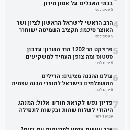
בבתי האבלים על אסון מירון
5 שנים לפני
4
הרב הראשי לישראל הראשון לציון ושר
האוצר סיכמו: תקציב השמיטה ישוחרר
לאלתר.
5 שנים לפני
5
פרויקט הר 1202 הוד השרון: עדכון
סטטוס ומה צופן העתיד למשקיעים
5 ימים לפני
6
עולם ההגנה מציגים: הדילים
המשתלמים בישראל למוצרי הגנה עצמית
6 ימים לפני
7
פדיון נפש לקראת חודש אלול: המנהג
היהודי לשלוח שמות ובקשות לתפילה
וברכה
שבוע 1 לפני
איך עושים עיסוי לתינוקות עם גזים?