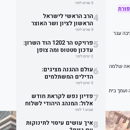
האבלים על אסון מירון
5 שנים לפני
פורת
4
הרב הראשי לישראל
הראשון לציון ושר האוצר
סיכמו: תקציב השמיטה
5 שנים לפני
יבה עבר
ישוחרר לאלתר.
5
פרויקט הר 1202 הוד השרון:
עדכון סטטוס ומה צופן
העתיד למשקיעים
2 ימים לפני
פואה שלמה
6
עולם ההגנה מציגים:
הדילים המשתלמים
בישראל למוצרי הגנה
3 ימים לפני
 ועמך בית
עצמית
7
פדיון נפש לקראת חודש
אלול: המנהג היהודי לשלוח
שמות ובקשות לתפילה
שבוע 1 לפני
וברכה
8
איך עושים עיסוי לתינוקות