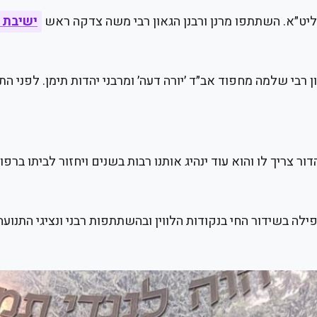
יט״א. השתתפו מרנן ורבנן הגאון רבי משה צדקה ראש
ישיבת 
רבי שלמה מחפוד אב״ד ׳יורה דעה׳ ומרבני יהדות תימן. לפני הת
ר צריך לו והוא עוד ינהיג אותנו רבות בשנים ויחזור לביתו בר
ה בשידור החי בנקודות הלווין ובהשתתפות רבני ונציגי התנועה