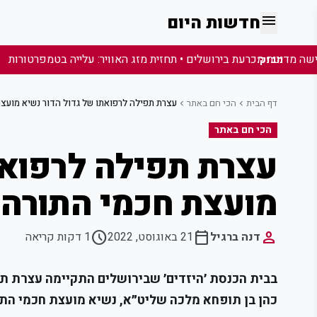
menu
חדשות היום
מבזק:
דף הבית
הכי חם באתר
עצרת תפילה לרפואתו של גדול הדור נשיא מועצ
chevron_left
chevron_left
הכי חם באתר
עצרת תפילה לרפואת
מועצת חכמי התורה
schedule
calendar_today
person
דנה ברגיל
21 באוגוסט, 2022
1 דקות קריאה
בבית הכנסת ׳היזדים׳ שבירושלים התקיימה עצרת ת
כהן בן תופחא מלכה שליט״א, נשיא מועצת חכמי התו