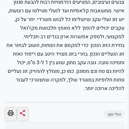
צבעים ועיצובים, המציעים הזדמנויות רבות להבעת סגנון
אישי. ממשאבות קלאסיות ועד לנעלי סטילטו עם רצועות,
יש זוג נעלי עקב שישלימו כל לבוש משרדי. יתר על כן,
עקבים יכולים להפוך ללא מאמץ תלבושת מקז'ואל
למקצועי, ולספק אפשרות ארון בגדים רב-תכליתי.
בחירת הזוג הנכון: כדי למקסם את הנוחות, חשוב לבחור את
זוג הנעליים הנכון. בחרי בזוג מצויד היטב עם ריפוד נאות
ותמיכה טובה. גובה עקב מתון, שנע בין 1 ל-3 ס"מ, יכול
להיות גם נוח וגם מסוגנן. כמו כן, מומלץ להחזיק זוג נעליים
נוחות חלופיות במשרד שלך, למקרה שתצטרכי לעבור
להליכה ארוכה יותר.
print
share
נעלי עקב