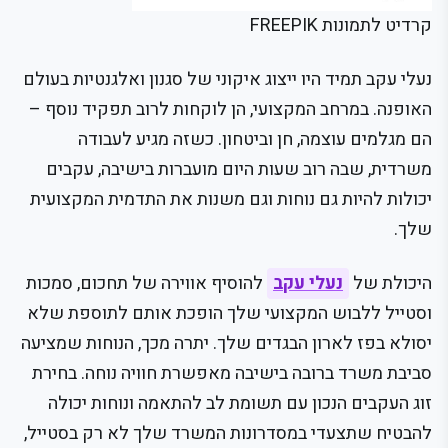
קרדיט לתמונות FREEPIK
נעלי עקב תמיד היו ייצוג איקוני של סגנון ואלגנטיות בעולם
האופנה. במרחב המקצועי, הן לוקחות לרוב תפקיד נוסף –
הם מגלמים עוצמה, חן וביטחון. כשזה מגיע לעבודה
משרדית, שבה רוב שעות היום מועברות בישיבה, עקבים
יכולות להיות גם נוחות וגם משנות את התדמית המקצועית
שלך.
היכולת של
נעלי עקב
להוסיף אווירה של תחכום, סמכות
וסטייל ללבוש המקצועי שלך הופכת אותם לתוספת שלא
יסולא בפז לארון הבגדים שלך. יתרה מכך, הנוחות שמציעה
סביבת משרד ברובה בישיבה מאפשרת חוויה נוחה. בחירת
זוג העקבים הנכון עם תשומת לב להתאמה ונוחות יכולה
להבטיח שתצעדי במסדרונות המשרד שלך לא רק בסטייל,