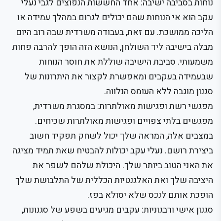
נוחות בסביבה ישיבה: אחד החששות הנפוצים לגבי נעלי
עקב הוא אי הנוחות שהם יכולים לגרום במהלך עמידה או
הליכה ממושכת. עם זאת, בעבודה משרדית שבה רוב היום
מבלה בישיבה ליד השולחן, הנושא הזה הופך להרבה פחות
משמעותי. סביבת הישיבה שוללת את חוסר הנוחות
שבעמידה בעקבים ומאפשרת לקצור את היתרונות של
סגנון מוגבה ללא העומס הנלווה.
מפגשי רשת ופגישות מאולתרות: במסגרת משרדית,
מפגשים בלתי צפויים ופגישות מאולתרות שכיחים.
במצבים אלה, המראה שלך יכול לשחק תפקיד חשוב
ביצירת רושם. נעלי עקב יכולות להבטיח שאת תמיד מציגה
את האני הטוב ביותר שלך. היכולת שלהם לשפר את
היציבה שלך ואת האלגנטיות הכללית של התלבושת שלך
הופכת אותם לנכס שלא יסולא בפז.
סגנון אישי ורבגוניות: עקבים מגיעים בשפע של סגנונות,