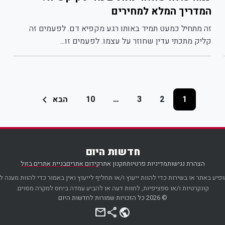
המדריך המלא למחירים
זה מתחיל כמעט תמיד באותו רגע מקפיא דם. לפעמים זה
קליק מתכתי עדין שחוזר על עצמו. לפעמים זו...
Posts
chevron_left
הבא
10
…
3
2
1
pagination
חדשות היום
הצהרת נגישות
מדיניות פרטיות
תקנון אתר
קידום אתרים
בניית אתרים בזול
פיע באתר או בשירות כדי להוות ייעוץ ו/או תחליף לייעוץ ואין באמור כדי להוות מענה 
קונקרטיות ו/או ספציפיות, לחוות דעה או להביע עמדה ביחס למקרה מסוים.
© 2026 כל הזכויות שמורות לחדשות היום
mail
share
public