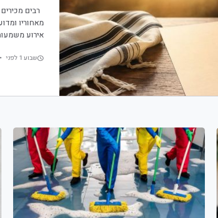
רבים מכירים א
מאחוריו ומדוע
אירוע משמעות
שבוע 1 לפני
•
schedule