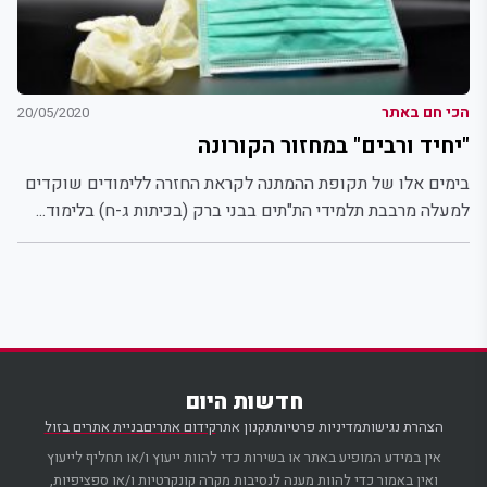
הכי חם באתר
20/05/2020
"יחיד ורבים" במחזור הקורונה
בימים אלו של תקופת ההמתנה לקראת החזרה ללימודים שוקדים
למעלה מרבבת תלמידי הת"תים בבני ברק (בכיתות ג-ח) בלימוד...
חדשות היום
הצהרת נגישות
מדיניות פרטיות
תקנון אתר
קידום אתרים
בניית אתרים בזול
אין במידע המופיע באתר או בשירות כדי להוות ייעוץ ו/או תחליף לייעוץ
ואין באמור כדי להוות מענה לנסיבות מקרה קונקרטיות ו/או ספציפיות,