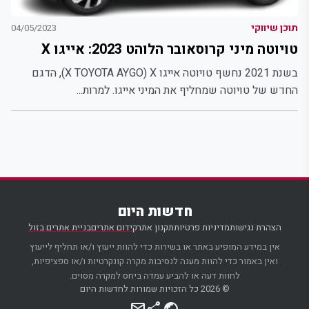
תוכן שיווקי
04/05/2023
טויוטה מיני קרוסאובר הלוהט 2023: אייגו X
בשנת 2021 נחשף טויוטה אייגו X TOYOTA AYGO) X), הדגם
החדש של טויוטה שמחליף את המיני אייגו. למרות...
חדשות היום
הצהרת נגישות
מדיניות פרטיות
תקנון אתר
קידום אתרים
בניית אתרים בזול
אין במידע המופיע באתר או בשירות כדי להוות ייעוץ ו/או תחליף לייעוץ
ואין באמור כדי להוות מענה לנסיבות מקרה קונקרטיות ו/או ספציפיות,
לחוות דעה או להביע עמדה ביחס למקרה מסוים.
© 2026 כל הזכויות שמורות לחדשות היום
mail
share
public