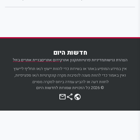
חדשות היום
הצהרת נגישות
מדיניות פרטיות
תקנון אתר
קידום אתרים
בניית אתרים בזול
אין במידע המופיע באתר או בשירות כדי להוות ייעוץ ו/או תחליף לייעוץ
ואין באמור כדי להוות מענה לנסיבות מקרה קונקרטיות ו/או ספציפיות,
לחוות דעה או להביע עמדה ביחס למקרה מסוים.
© 2026 כל הזכויות שמורות לחדשות היום
mail
share
public