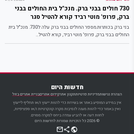
730 חולים בבני ברק. מנכ"ל בית החולים בבני
ברק, פרופ' מוטי רביד קורא להטיל סגר
בני ברק בכותרות.מספר החולים בבני ברק עלה ל730. מנכ"ל בית
החולים בבני ברק, פרופ' מוטי רביד, קורא להטיל...
חדשות היום
הצהרת נגישות
מדיניות פרטיות
תקנון אתר
קידום אתרים
בניית אתרים בזול
אין במידע המופיע באתר או בשירות כדי להוות ייעוץ ו/או תחליף לייעוץ
ואין באמור כדי להוות מענה לנסיבות מקרה קונקרטיות ו/או ספציפיות,
לחוות דעה או להביע עמדה ביחס למקרה מסוים.
© 2026 כל הזכויות שמורות לחדשות היום
mail
share
public