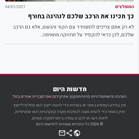
המומלצים
04/01/2021
כך תכינו את הרכב שלכם לנהיגה בחורף
לא רק אתם צריכים להתמודד עם הקור והגשם, אלא גם הרכב
שלכם, לכן כדאי להקפיד על תחזוקה מתאימה...
חדשות היום
הצהרת נגישות
מדיניות פרטיות
תקנון אתר
קידום אתרים
בניית אתרים בזול
אין במידע המופיע באתר או בשירות כדי להוות ייעוץ ו/או תחליף לייעוץ
ואין באמור כדי להוות מענה לנסיבות מקרה קונקרטיות ו/או ספציפיות,
לחוות דעה או להביע עמדה ביחס למקרה מסוים.
© 2026 כל הזכויות שמורות לחדשות היום
mail
share
public