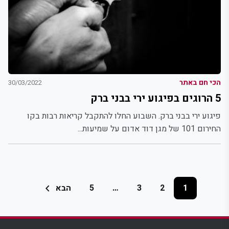
הכי חם באתר
30/03/2022
5 הרוגים בפיגוע ירי בבני ברק
פיגוע ירי בבני ברק. השבוע החלו להתקבל קריאות רבות בקו
החירום 101 של מגן דוד אדום על שמיעות...
Posts
chevron_left
הבא
5
…
3
2
1
pagination